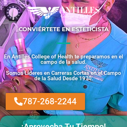
CONVIÉRTETE EN ESTETICISTA
En Antilles College of Health te preparamos en el
campo de la salud.
Somos Líderes en Carreras Cortas en el Campo
de la Salud Desde 1970.
787-268-2244
¡Aprovecha Tu Tiempo!